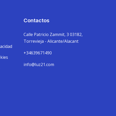
Contactos
Calle Patricio Zammit, 3 03182,
Torrevieja - Alicante/Alacant
vacidad
+34639671490
okies
info@luz21.com
e